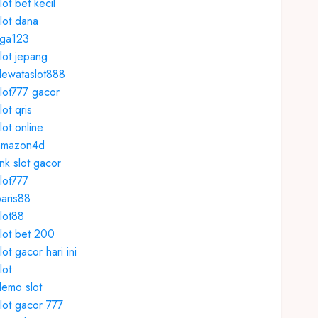
lot bet kecil
lot dana
iga123
lot jepang
dewataslot888
lot777 gacor
lot qris
lot online
amazon4d
ink slot gacor
lot777
aris88
lot88
lot bet 200
lot gacor hari ini
lot
emo slot
lot gacor 777