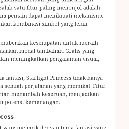
Salah satu fitur paling menonjol adalah
mana pemain dapat menikmati mekanisme
nkan kombinasi simbol yang lebih
is memberikan kesempatan untuk meraih
uarkan modal tambahan. Grafis yang
kin meningkatkan pengalaman visual,
a fantasi, Starlight Princess tidak hanya
uga sebuah perjalanan yang memikat. Fitur
harian menambah keseruan, menjadikan
an potensi kemenangan.
ncess
ot yang menarik dengan tema fantasi yang