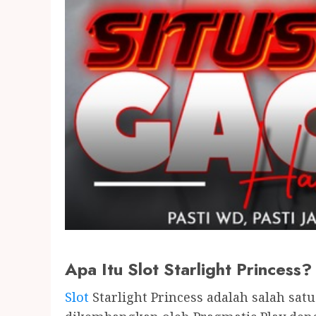
Apa Itu Slot Starlight Princess?
Slot
Starlight Princess adalah salah sat