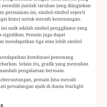
 memilih jumlah taruhan yang diinginkan
 permainan ini, simbol-simbol seperti
ebagai kunci untuk meraih kemenangan.
ini unik adalah simbol penggKamu yang
signifikan. Pemain juga dapat
an mendapatkan tiga atau lebih simbol
k mendapatkan kombinasi pemenang
arkan. Selain itu, grafik yang memukau
enambah pengalaman bermain.
t keberuntungan, pemain bisa meraih
i petualangan ajaib di dunia Starlight
ss