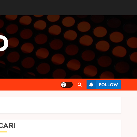
O
FOLLOW
CARI