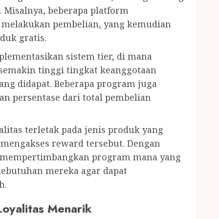
Misalnya, beberapa platform
n melakukan pembelian, yang kemudian
duk gratis.
mplementasikan sistem tier, di mana
semakin tinggi tingkat keanggotaan
ang didapat. Beberapa program juga
 persentase dari total pembelian
litas terletak pada jenis produk yang
t mengakses reward tersebut. Dengan
rlu mempertimbangkan program mana yang
 kebutuhan mereka agar dapat
h.
Loyalitas Menarik