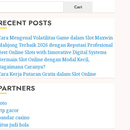
Cari
RECENT POSTS
Cara Mengenal Volatilitas Game dalam Slot Maxwin
Mahjong Terbaik 2026 dengan Reputasi Profesional
Best Online Slots with Innovative Digital Systems
Bermain Slot Online dengan Modal Kecil,
Bagaimana Caranya?
Cara Kerja Putaran Gratis dalam Slot Online
PARTNERS
toto
rtp gacor
bandar casino
itus judi bola