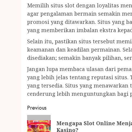
Memilih situs slot dengan loyalitas 
agar pengalaman bermain semakin meng
promosi yang ditawarkan. Situs yang ba
yang memberikan imbalan ekstra kepad
Selain itu, pastikan situs tersebut mem
keamanan dan keadilan permainan. Sela
disediakan; semakin banyak pilihan, s
Jangan lupa membaca ulasan dari pem
yang lebih jelas tentang reputasi situs
yang tersedia. Situs yang menawarkan 
cenderung lebih menguntungkan bagi 
Post
Previous
navigation
Previous
Mengapa Slot Online Menja
post:
Kasino?