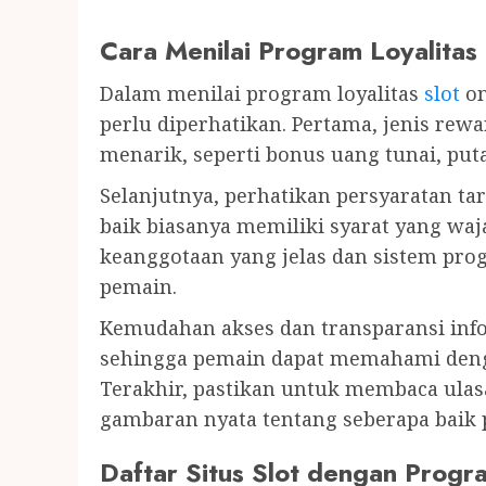
Cara Menilai Program Loyalitas 
Dalam menilai program loyalitas
slot
on
perlu diperhatikan. Pertama, jenis rew
menarik, seperti bonus uang tunai, puta
Selanjutnya, perhatikan persyaratan t
baik biasanya memiliki syarat yang waja
keanggotaan yang jelas dan sistem pr
pemain.
Kemudahan akses dan transparansi inf
sehingga pemain dapat memahami denga
Terakhir, pastikan untuk membaca ula
gambaran nyata tentang seberapa baik 
Daftar Situs Slot dengan Progra