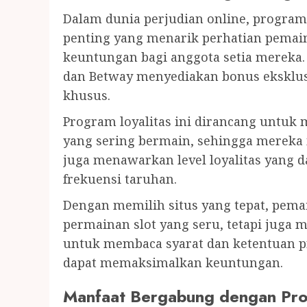
Dalam dunia perjudian online, program 
penting yang menarik perhatian pemain
keuntungan bagi anggota setia mereka. 
dan Betway menyediakan bonus eksklusi
khusus.
Program loyalitas ini dirancang untu
yang sering bermain, sehingga mereka m
juga menawarkan level loyalitas yang 
frekuensi taruhan.
Dengan memilih situs yang tepat, pema
permainan slot yang seru, tetapi juga
untuk membaca syarat dan ketentuan p
dapat memaksimalkan keuntungan.
Manfaat Bergabung dengan Pro