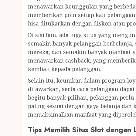
menawarkan keunggulan yang berbeda. 
memberikan poin setiap kali pelangga
bisa ditukarkan dengan diskon atau pro
Di sisi lain, ada juga situs yang mengi
semakin banyak pelanggan berbelanja, 
mereka, dan semakin banyak manfaat y
menawarkan cashback, yang memberikan
kembali kepada pelanggan.
Selain itu, keunikan dalam program loya
ditawarkan, serta cara pelanggan dapa
begitu banyak pilihan, pelanggan pe
paling sesuai dengan gaya belanja dan
memaksimalkan manfaat yang diperole
Tips Memilih Situs Slot dengan 