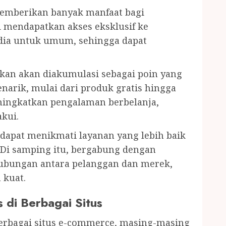
emberikan banyak manfaat bagi
i mendapatkan akses eksklusif ke
edia untuk umum, sehingga dapat
kukan akan diakumulasi sebagai poin yang
narik, mulai dari produk gratis hingga
ningkatkan pengalaman berbelanja,
kui.
 dapat menikmati layanan yang lebih baik
 Di samping itu, bergabung dengan
ubungan antara pelanggan dan merek,
 kuat.
 di Berbagai Situs
berbagai situs e-commerce, masing-masing