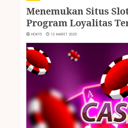
Menemukan Situs Slot
Program Loyalitas Te
HOKY5
13 MARET 2025