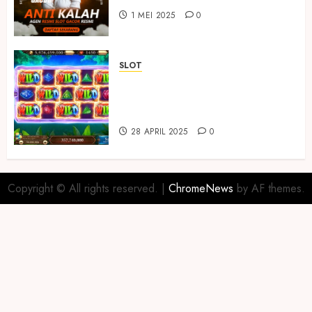
1 MEI 2025
0
SLOT
Legalitas Bermain Slot Online
di Indonesia: Apa yang Harus
Anda Ketahui?
28 APRIL 2025
0
Copyright © All rights reserved.
|
ChromeNews
by AF themes.