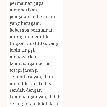
permainan juga
memberikan
pengalaman bermain
yang beragam.
Beberapa permainan
mungkin memiliki
tingkat volatilitas yang
lebih tinggi,
menawarkan
kemenangan besar
tetapi jarang,
sementara yang lain
memiliki volatilitas
rendah dengan
kemenangan yang lebih
sering tetapi lebih kecil.