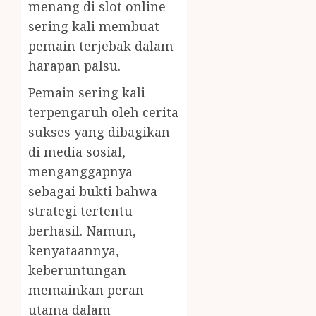
menang di slot online
sering kali membuat
pemain terjebak dalam
harapan palsu.
Pemain sering kali
terpengaruh oleh cerita
sukses yang dibagikan
di media sosial,
menganggapnya
sebagai bukti bahwa
strategi tertentu
berhasil. Namun,
kenyataannya,
keberuntungan
memainkan peran
utama dalam