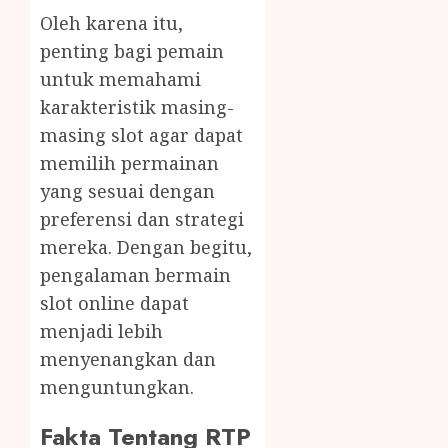
Oleh karena itu,
penting bagi pemain
untuk memahami
karakteristik masing-
masing slot agar dapat
memilih permainan
yang sesuai dengan
preferensi dan strategi
mereka. Dengan begitu,
pengalaman bermain
slot online dapat
menjadi lebih
menyenangkan dan
menguntungkan.
Fakta Tentang RTP