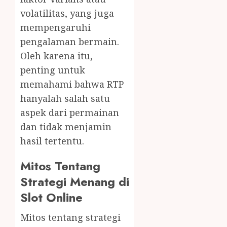
volatilitas, yang juga
mempengaruhi
pengalaman bermain.
Oleh karena itu,
penting untuk
memahami bahwa RTP
hanyalah salah satu
aspek dari permainan
dan tidak menjamin
hasil tertentu.
Mitos Tentang
Strategi Menang di
Slot Online
Mitos tentang strategi