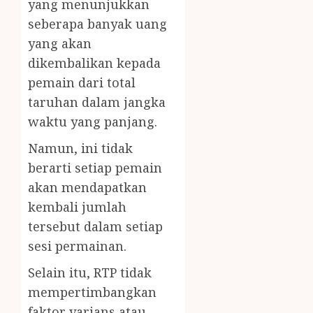
yang menunjukkan
seberapa banyak uang
yang akan
dikembalikan kepada
pemain dari total
taruhan dalam jangka
waktu yang panjang.
Namun, ini tidak
berarti setiap pemain
akan mendapatkan
kembali jumlah
tersebut dalam setiap
sesi permainan.
Selain itu, RTP tidak
mempertimbangkan
faktor varians atau