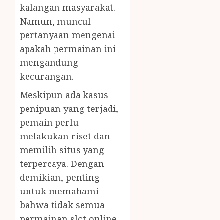
kalangan masyarakat.
Namun, muncul
pertanyaan mengenai
apakah permainan ini
mengandung
kecurangan.
Meskipun ada kasus
penipuan yang terjadi,
pemain perlu
melakukan riset dan
memilih situs yang
terpercaya. Dengan
demikian, penting
untuk memahami
bahwa tidak semua
permainan slot online