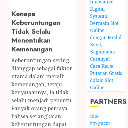
Innovative
Digital
Kenapa
Systems
Keberuntungan
Bermain Slot
Tidak Selalu
Online
dengan Modal
Menentukan
Kecil,
Kemenangan
Bagaimana
Caranya?
Keberuntungan sering
Cara Kerja
dianggap sebagai faktor
Putaran Gratis
utama dalam meraih
dalam Slot
kemenangan, tetapi
Online
kenyataannya, ia tidak
PARTNERS
selalu menjadi penentu.
Banyak orang percaya
toto
bahwa serangkaian
rtp gacor
keberuntungan dapat