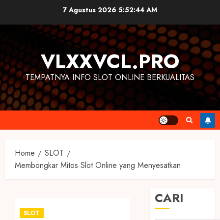
Skip
7 Agustus 2026
5:52:45 AM
to
content
VLXXVCL.PRO
TEMPATNYA INFO SLOT ONLINE BERKUALITAS
Home
SLOT
Membongkar Mitos Slot Online yang Menyesatkan
CARI
SLOT